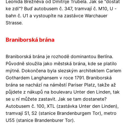
Leonida Brežněva od Dmitrije Trubela. Jak se "dostat
ke zdi"? Buď autobusem č. 347, tramvají č. M10, U -
bahn č. U1 a vystoupíte na zastávce Warchauer
Strasse.
Braniborská brána
Braniborská brána je rozhodě dominantou Berlína.
Původně sloužila jako městská brána, kde se platilo
mýtné. Dokončena byla slezským architektem Carlem
Gothardem Langhansem v roce 1791. Braniborská
brána se nachází na náměstí Pariser Platz, takže až
půjdete z nákupů na boulevaru Unter den Linden, tak
se u ní můžete zastavit. Jak se tam dostanete?
Autobusem č. 100, XTL (zastávka Unter den Linden),
tramvají S1, S2 (stanice Brandenburgem Tor), metro
U55 (stanice Brandenburer Tor).