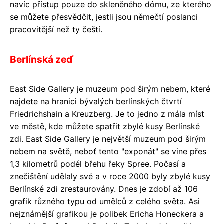
navíc přístup pouze do skleněného dómu, ze kterého
se můžete přesvědčit, jestli jsou němečtí poslanci
pracovitější než ty čeští.
Berlínská zeď
East Side Gallery je muzeum pod širým nebem, které
najdete na hranici bývalých berlínských čtvrtí
Friedrichshain a Kreuzberg. Je to jedno z mála míst
ve městě, kde můžete spatřit zbylé kusy Berlínské
zdi. East Side Gallery je největší muzeum pod širým
nebem na světě, neboť tento "exponát" se vine přes
1,3 kilometrů podél břehu řeky Spree. Počasí a
znečištění udělaly své a v roce 2000 byly zbylé kusy
Berlínské zdi zrestaurovány. Dnes je zdobí až 106
grafik různého typu od umělců z celého světa. Asi
nejznámější grafikou je polibek Ericha Honeckera a