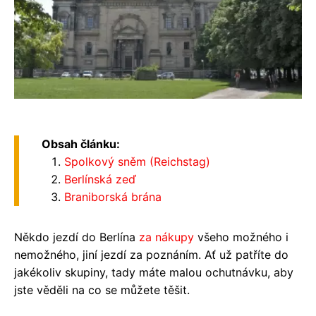
Obsah článku:
Spolkový sněm (Reichstag)
Berlínská zeď
Braniborská brána
Někdo jezdí do Berlína
za
nákupy
všeho možného i
nemožného, jiní jezdí za poznáním. Ať už patříte do
jakékoliv skupiny, tady máte malou ochutnávku, aby
jste věděli na co se můžete těšit.