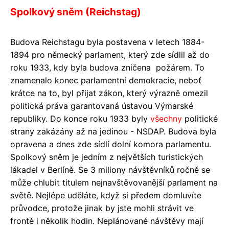
Spolkový sněm (Reichstag)
Budova Reichstagu byla postavena v letech 1884-
1894 pro německý parlament, který zde sídlil až do
roku 1933, kdy byla budova zničena požárem. To
znamenalo konec parlamentní demokracie, neboť
krátce na to, byl přijat zákon, který výrazně omezil
politická práva garantovaná ústavou Výmarské
republiky. Do konce roku 1933 byly
všechny
politické
strany zakázány až na jedinou - NSDAP. Budova byla
opravena a dnes zde sídlí dolní komora parlamentu.
Spolkový sněm je jedním z největších turistických
lákadel v Berlíně. Se 3 miliony návštěvníků ročně se
může chlubit titulem nejnavštěvovanější parlament na
světě. Nejlépe uděláte, když si předem domluvíte
průvodce, protože jinak by jste mohli strávit ve
frontě i několik hodin. Neplánované návštěvy mají