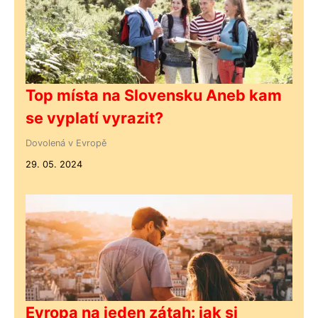
Top místa na Slovensku Aneb kam
se vyplatí vyrazit?
Dovolená v Evropě
29. 05. 2024
Evropa na jeden zátah: jak si