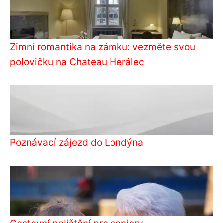
Zimní romantika na zámku: vezměte svou
polovičku na Chateau Herálec
Poznávací zájezd do Londýna