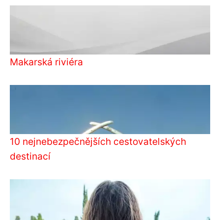
Makarská riviéra
10 nejnebezpečnějších cestovatelských
destinací