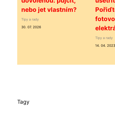
dovolenou: půjčit,
ušetří
nebo jet vlastním?
Pořiďt
fotovo
Tipy a rady
elektr
30. 07. 2026
Tipy a rady
14. 04. 202
Tagy