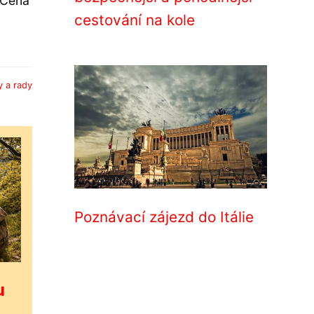
 Cena
cestování na kole
y a rady
Poznávací zájezd do Itálie
u