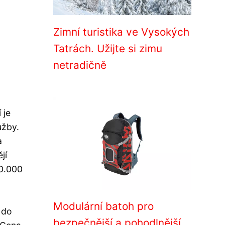
Zimní turistika ve Vysokých
Tatrách. Užijte si zimu
netradičně
 je
užby.
a
jí
0.000
Modulární batoh pro
 do
bezpečnější a pohodlnější