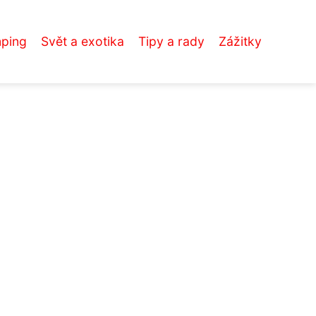
mping
Svět a exotika
Tipy a rady
Zážitky