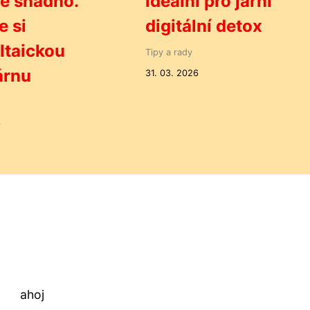
te snadno.
ideální pro jarní
e si
digitální detox
ltaickou
Tipy a rady
árnu
31. 03. 2026
3
ahoj