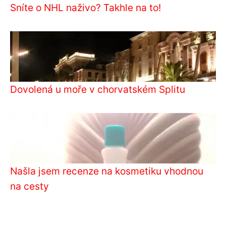
Sníte o NHL naživo? Takhle na to!
Dovolená u moře v chorvatském Splitu
Našla jsem recenze na kosmetiku vhodnou
na cesty