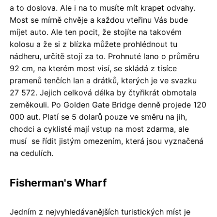
a to doslova. Ale i na to musíte mít krapet odvahy.
Most se mírně chvěje a každou vteřinu Vás bude
míjet auto. Ale ten pocit, že stojíte na takovém
kolosu a že si z blízka můžete prohlédnout tu
nádheru, určitě stojí za to. Prohnuté lano o průměru
92 cm, na kterém most visí, se skládá z tisíce
pramenů tenčích lan a drátků, kterých je ve svazku
27 572. Jejich celková délka by čtyřikrát obmotala
zeměkouli. Po Golden Gate Bridge denně projede 120
000 aut. Platí se 5 dolarů pouze ve směru na jih,
chodci a cyklisté mají vstup na most zdarma, ale
musí se řídit jistým omezením, která jsou vyznačená
na cedulích.
Fisherman's Wharf
Jedním z nejvyhledávanějších turistických míst je