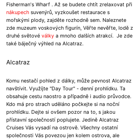
Fisherman's Wharf . Až se budete chtít zrelaxovat při
nákupech
suvenýrů, vyzkoušet restaurace s
mořskými plody, zajděte rozhodně sem. Naleznete
zde muzeum voskových figurín, Věřte nevěřte, lodě z
druhé světové
války
a mnoho dalších atrakcí. Je zde
také báječný výhled na Alcatraz.
Alcatraz
Komu nestačí pohled z dálky, může pevnost Alcatraz
navštívit. Využíjte "Day Tour" - denní prohlídku. Ta
obsahuje cestu naostro a případně i audio průvodce.
Kdo má pro strach uděláno počkejte si na noční
prohlídku. Dejte si ovšem pozor na to, s jakou
přístavní společností poplujete. Jedině Alcatraz
Cruises Vás vysadí na ostrově. Všechny ostatní
společnosti Vás povezou jen kolem ostrova, ale