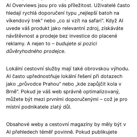
AI Overviews jsou pro vás příležitost. Uživatelé často
hledají rychlá doporučení typu „nejlepší batoh na
víkendový trek" nebo „co si vzít na safari". Když AI
uvede váš produkt jako relevantní zdroj, získáváte
návštěvnost a prodeje bez investice do placené
reklamy. A nejen to –
budujete si pozici
důvěryhodného prodejce
.
Lokální cestovní služby mají také obrovskou výhodu.
AI často upřednostňuje lokální řešení při dotazech
jako „průvodce Prahou" nebo „kde zapůjčit kola v
Brně". Pokud je váš web správně optimalizovaný,
můžete být mezi prvními doporučenými – což je pro
místní podnikatele zlatý důl.
Obsahové weby a cestovní magazíny by měly být v
AI přehledech téměř povinně. Pokud publikujete