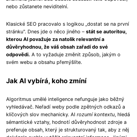
nebo zůstanete neviditelní.
Klasické SEO pracovalo s logikou „dostat se na první
stránku". Dnes jde o něco jiného –
stát se autoritou,
kterou AI považuje za natolik relevantní a
důvěryhodnou, že váš obsah zařadí do své
odpovědi.
A to vyžaduje změnit způsob, jakým o
svém webu a obsahu přemýšlíte.
Jak AI vybírá, koho zmíní
Algoritmus umělé inteligence nefunguje jako běžný
vyhledávač. Neřadí weby podle zpětných odkazů a
klíčových slov mechanicky. AI
rozumí kontextu
, hledá
sémantické vztahy, hodnotí důvěryhodnost zdroje a
preferuje obsah, který je strukturovaný tak, aby z něj