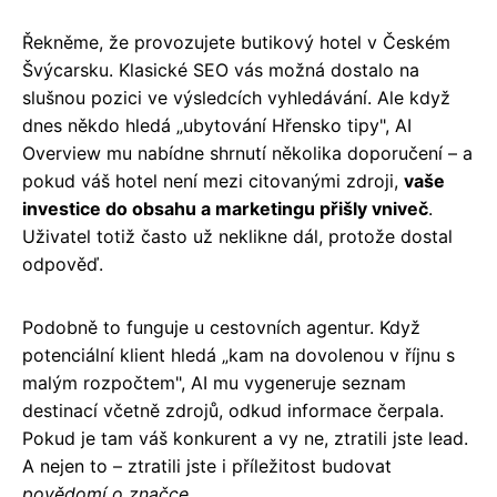
Řekněme, že provozujete butikový hotel v Českém
Švýcarsku. Klasické SEO vás možná dostalo na
slušnou pozici ve výsledcích vyhledávání. Ale když
dnes někdo hledá „ubytování Hřensko tipy", AI
Overview mu nabídne shrnutí několika doporučení – a
pokud váš hotel není mezi citovanými zdroji,
vaše
investice do obsahu a marketingu přišly vniveč
.
Uživatel totiž často už neklikne dál, protože dostal
odpověď.
Podobně to funguje u cestovních agentur. Když
potenciální klient hledá „kam na dovolenou v říjnu s
malým rozpočtem", AI mu vygeneruje seznam
destinací včetně zdrojů, odkud informace čerpala.
Pokud je tam váš konkurent a vy ne, ztratili jste lead.
A nejen to – ztratili jste i příležitost budovat
povědomí o značce
.