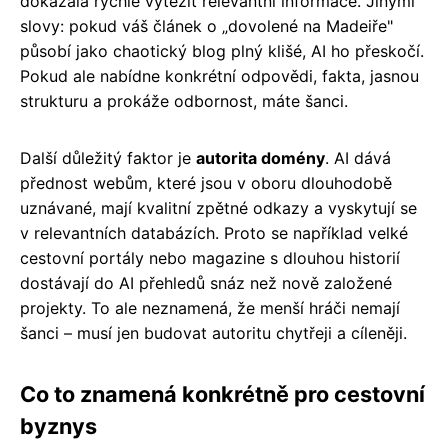
dokázala rychle vytěžit relevantní informace. Jinými
slovy: pokud váš článek o „dovolené na Madeiře"
působí jako chaotický blog plný klišé, AI ho přeskočí.
Pokud ale nabídne konkrétní odpovědi, fakta, jasnou
strukturu a prokáže odbornost, máte šanci.
Další důležitý faktor je
autorita domény
. AI dává
přednost webům, které jsou v oboru dlouhodobě
uznávané, mají kvalitní zpětné odkazy a vyskytují se
v relevantních databázích. Proto se například velké
cestovní portály nebo magazine s dlouhou historií
dostávají do AI přehledů snáz než nově založené
projekty. To ale neznamená, že menší hráči nemají
šanci – musí jen budovat autoritu chytřeji a cíleněji.
Co to znamená konkrétně pro cestovní
byznys