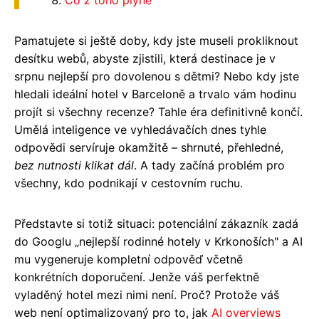
Pamatujete si ještě doby, kdy jste museli prokliknout
desítku webů, abyste zjistili, která destinace je v
srpnu nejlepší pro dovolenou s dětmi? Nebo kdy jste
hledali ideální hotel v Barceloně a trvalo vám hodinu
projít si všechny recenze? Tahle éra definitivně končí.
Umělá inteligence ve vyhledávačích dnes tyhle
odpovědi servíruje okamžitě – shrnuté, přehledné,
bez nutnosti klikat dál
. A tady začíná problém pro
všechny, kdo podnikají v cestovním ruchu.
Představte si totiž situaci: potenciální zákazník zadá
do Googlu „nejlepší rodinné hotely v Krkonoších" a AI
mu vygeneruje kompletní odpověď včetně
konkrétních doporučení. Jenže váš perfektně
vyladěný hotel mezi nimi není. Proč? Protože váš
web není optimalizovaný pro to, jak
AI overviews