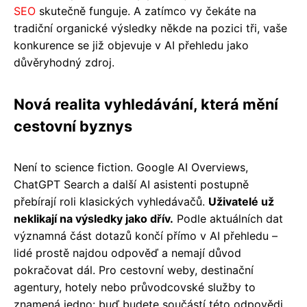
SEO
skutečně funguje. A zatímco vy čekáte na
tradiční organické výsledky někde na pozici tři, vaše
konkurence se již objevuje v AI přehledu jako
důvěryhodný zdroj.
Nová realita vyhledávání, která mění
cestovní byznys
Není to science fiction. Google AI Overviews,
ChatGPT Search a další AI asistenti postupně
přebírají roli klasických vyhledávačů.
Uživatelé už
neklikají na výsledky jako dřív.
Podle aktuálních dat
významná část dotazů končí přímo v AI přehledu –
lidé prostě najdou odpověď a nemají důvod
pokračovat dál. Pro cestovní weby, destinační
agentury, hotely nebo průvodcovské služby to
znamená jedno: buď budete součástí této odpovědi,