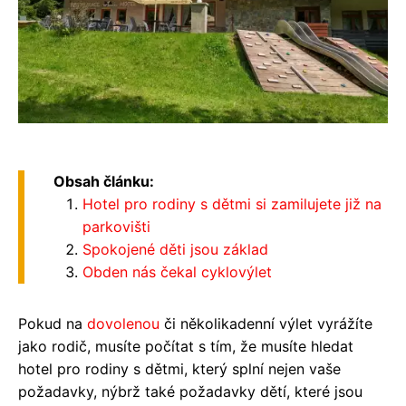
Obsah článku:
Hotel pro rodiny s dětmi si zamilujete již na
parkovišti
Spokojené děti jsou základ
Obden nás čekal cyklovýlet
Pokud na
dovolenou
či několikadenní výlet vyrážíte
jako rodič, musíte počítat s tím, že musíte hledat
hotel pro rodiny s dětmi, který splní nejen vaše
požadavky, nýbrž také požadavky dětí, které jsou