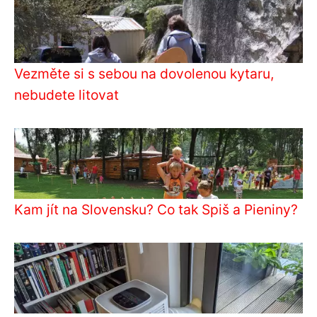
Vezměte si s sebou na dovolenou kytaru,
nebudete litovat
Kam jít na Slovensku? Co tak Spiš a Pieniny?