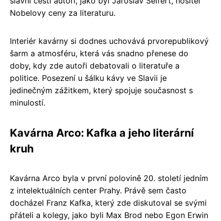
slavní čeští autoři, jako byl Jaroslav Seifert, nositel
Nobelovy ceny za literaturu.
Interiér kavárny si dodnes uchovává prvorepublikový
šarm a atmosféru, která vás snadno přenese do
doby, kdy zde autoři debatovali o literatuře a
politice. Posezení u šálku kávy ve Slavii je
jedinečným zážitkem, který spojuje současnost s
minulostí.
Kavárna Arco: Kafka a jeho literární
kruh
Kavárna Arco byla v první polovině 20. století jedním
z intelektuálních center Prahy. Právě sem často
docházel Franz Kafka, který zde diskutoval se svými
přáteli a kolegy, jako byli Max Brod nebo Egon Erwin