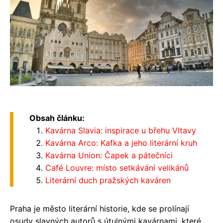
Obsah článku:
Kavárna Slavia: inspirace u břehu Vltavy
Kavárna Arco: Kafka a jeho literární kruh
Kavárna Union: Čapek a pátečníci
Café Louvre: místo setkávání velikánů
Literární duch pražských kaváren
Praha je město literární historie, kde se prolínají
osudy slavných autorů s útulnými kavárnami, které