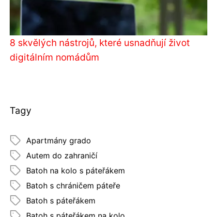
8 skvělých nástrojů, které usnadňují život
digitálním nomádům
Tagy
Apartmány grado
Autem do zahraničí
Batoh na kolo s páteřákem
Batoh s chráničem páteře
Batoh s páteřákem
Batoh s páteřákem na kolo