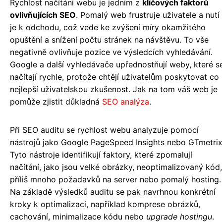
Rychlost načítání webu je jedním z
klíčových faktorů
ovlivňujících SEO
. Pomalý web frustruje uživatele a nutí
je k odchodu, což vede ke zvýšení míry okamžitého
opuštění a snížení počtu stránek na návštěvu. To vše
negativně ovlivňuje pozice ve výsledcích vyhledávání.
Google a další vyhledávače upřednostňují weby, které s
načítají rychle, protože chtějí uživatelům poskytovat co
nejlepší uživatelskou zkušenost. Jak na tom váš web je
pomůže zjistit důkladná
SEO analýza
.
Při SEO auditu se rychlost webu analyzuje pomocí
nástrojů jako Google PageSpeed Insights nebo GTmetrix
Tyto nástroje identifikují faktory, které zpomalují
načítání, jako jsou velké obrázky, neoptimalizovaný kód,
příliš mnoho požadavků na server nebo pomalý hosting.
Na základě výsledků auditu se pak navrhnou konkrétní
kroky k optimalizaci, například komprese obrázků,
cachování, minimalizace kódu nebo
upgrade hostingu
.