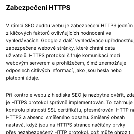
Zabezpečení HTTPS
V rámci SEO auditu webu je zabezpečení HTTPS jedním
z klíčových faktorů ovlivňujících hodnocení ve
vyhledávačích. Google a další vyhledávače upřednostňuj
zabezpečené webové stránky, které chrání data
uživatelů. HTTPS protokol šifruje komunikaci mezi
webovým serverem a prohlížečem, čímž znemožňuje
odposlech citlivých informací, jako jsou hesla nebo
platební údaje.
Při kontrole webu z hlediska SEO je nezbytné ověřit, zd
je HTTPS protokol správně implementován. To zahrnuje
kontrolu platnosti SSL certifikátu, přesměrování HTTP n
HTTPS a absenci smíšeného obsahu. Smíšený obsah
nastává, když jsou na HTTPS stránce načítány prvky
přes nezabezpečený HTTP protokol, což může ohrozit