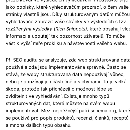
jako popisky, které vyhledávačům prozradí, o čem vaše
stránky vlastně jsou. Díky strukturovaným datům můžou
vyhledávače zobrazit vaše stránky ve výsledcích s tzv.
rozšířenými výsledky (Rich Snippets)
, které obsahují víc
informací a upoutají tak pozornost uživatelů. To může
vést k vyšší míře prokliku a návštěvnosti vašeho webu.
Při SEO auditu se analyzuje, zda web strukturovaná dat
používá a zda jsou implementována správně. Často se
stává, že weby strukturovaná data nepoužívají vůbec,
nebo je používají jen částečně a s chybami. To je velká
škoda, protože tak přicházejí o možnost lépe se
zviditelnit ve vyhledávání. Existuje mnoho typů
strukturovaných dat, které můžete na svém webu
implementovat. Mezi nejběžnější patří schema.org, které
se používá pro popis produktů, recenzí, článků, receptů
a mnoha dalších typů obsahu.